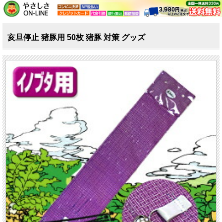
亥旦停止 猪豚用 50枚 猪豚 対策 グッズ