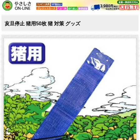
亥旦停止 猪用50枚 猪 対策 グッズ