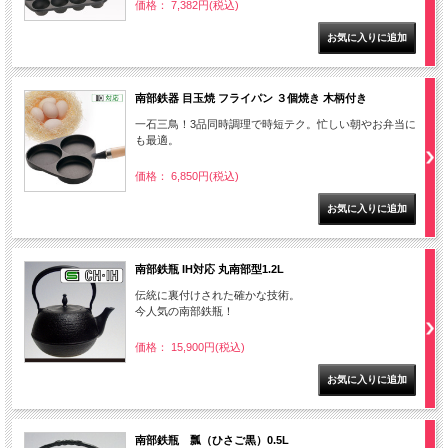
価格： 7,382円(税込)
南部鉄器 目玉焼 フライパン ３個焼き 木柄付き
一石三鳥！3品同時調理で時短テク。忙しい朝やお弁当に
も最適。
価格： 6,850円(税込)
南部鉄瓶 IH対応 丸南部型1.2L
伝統に裏付けされた確かな技術。
今人気の南部鉄瓶！
価格： 15,900円(税込)
南部鉄瓶 瓢（ひさご黒）0.5L