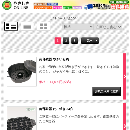
1 / 3ページ
（全56件）
1
2
3
次へ
南部鉄器 やきいも鍋
お家で簡単に自家製焼き芋ができます。焼きイモは勿論
のこと、 ジャガイモもほくほくに。
価格： 14,800円(税込)
南部鉄器 たこ焼き 23穴
ご家族一緒にパーティー気分を楽しめます。南部鉄器の
たこ焼き器