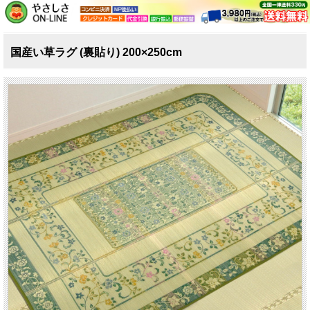
国産い草ラグ (裏貼り) 200×250cm