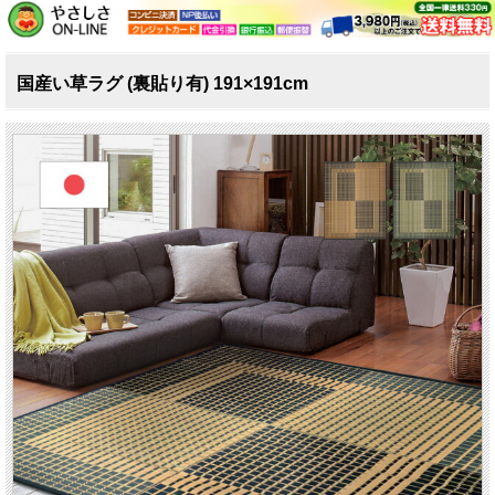
国産い草ラグ (裏貼り有) 191×191cm